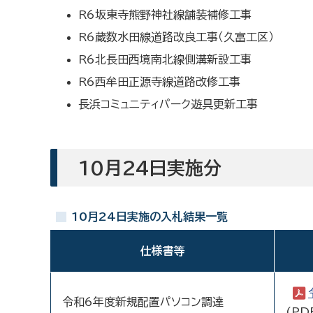
R6坂東寺熊野神社線舗装補修工事
R6蔵数水田線道路改良工事（久富工区）
R6北長田西境南北線側溝新設工事
R6西牟田正源寺線道路改修工事
長浜コミュニティパーク遊具更新工事
10月24日実施分
10月24日実施の入札結果一覧
仕様書等
令和6年度新規配置パソコン調達
(PD