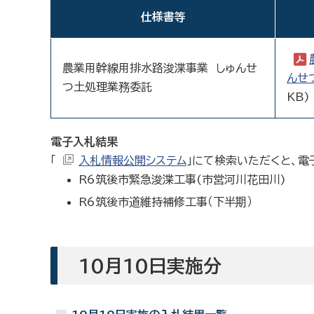
仕様書等
農業用幹線用排水路浚渫事業 しゅんせ
んせ
つ土処理業務委託
KB)
電子入札結果
「
入札情報公開システム
」にて検索いただくと、電
R6筑後市緊急浚渫工事(市営河川花田川)
R6筑後市道維持補修工事（下半期）
10月10日実施分