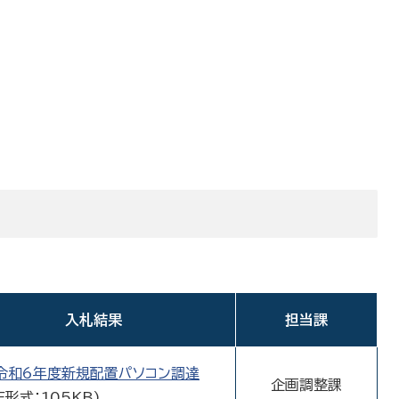
入札結果
担当課
令和6年度新規配置パソコン調達
企画調整課
F形式：105KB)