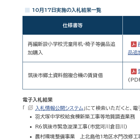
10月17日実施の入札結果一覧
仕様書等
再編新設小学校児童用机・椅子等備品追
加購入
品追
筑後市郷土資料館複合機の賃貸借
(PD
電子入札結果
「
入札情報公開システム
」にて検索いただくと、電
羽犬塚中学校給食棟新築工事等地質調査業務
R6筑後市緊急浚渫工事(市営河川倉目川)
農村環境整備事業 上北島他1地区水門改修工