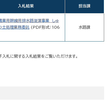
入札結果
担当課
農業用幹線用排水路浚渫事業 しゅ
つ土処理業務委託
(PDF形式：106
水路課
子入札に関する入札結果をご覧いただけます。