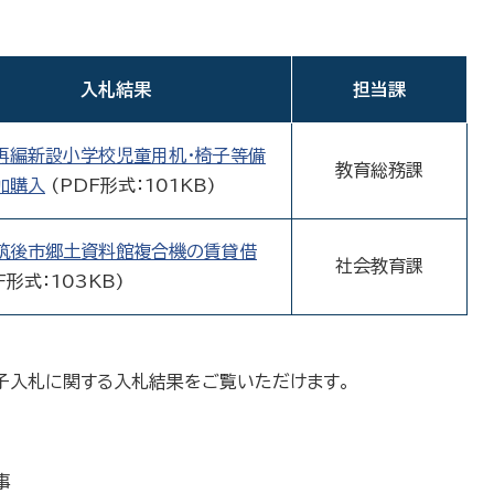
入札結果
担当課
再編新設小学校児童用机・椅子等備
教育総務課
加購入
(PDF形式：101KB)
筑後市郷土資料館複合機の賃貸借
社会教育課
F形式：103KB)
子入札に関する入札結果をご覧いただけます。
事