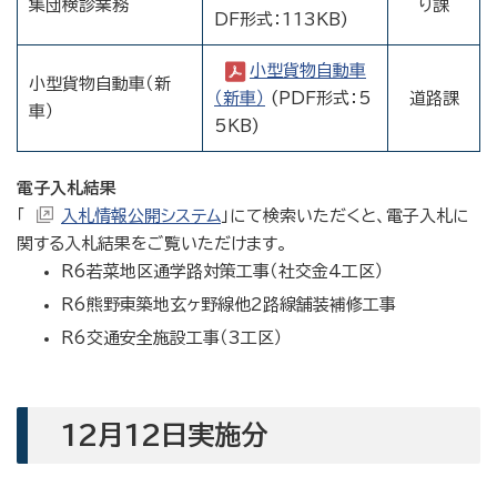
集団検診業務
り課
DF形式：113KB)
小型貨物自動車
小型貨物自動車（新
（新車）
(PDF形式：5
道路課
車）
5KB)
電子入札結果
「
入札情報公開システム
」にて検索いただくと、電子入札に
関する入札結果をご覧いただけます。
R6若菜地区通学路対策工事（社交金4工区）
R6熊野東築地玄ヶ野線他2路線舗装補修工事
R6交通安全施設工事（3工区）
12月12日実施分