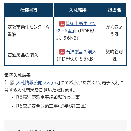
仕様書等
入札結果
担当課
筑後市衛生セン
筑後市衛生センターA
かんきょ
ターA重油
(PDF形
重油
う課
式：56KB)
石油製品の購入
契約管財
石油製品の購入
(PDF形式：55KB)
課
電子入札結果
「
入札情報公開システム
」にて検索いただくと、電子入札に
関する入札結果をご覧いただけます。
R6高江野添南平線道路改良工事
R6交通安全対策工事(通学路1工区)