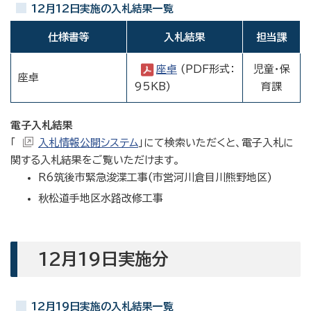
12月12日実施の入札結果一覧
仕様書等
入札結果
担当課
座卓
(PDF形式：
児童・保
座卓
95KB)
育課
電子入札結果
「
入札情報公開システム
」にて検索いただくと、電子入札に
関する入札結果をご覧いただけます。
R6筑後市緊急浚渫工事(市営河川倉目川熊野地区)
秋松道手地区水路改修工事
12月19日実施分
12月19日実施の入札結果一覧