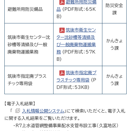
避難所用防災備
防災安全
避難所用防災備品
品
(PDF形式：65K
課
B)
筑後市衛生セン
筑後市衛生センター沈
ター沈砂槽等清掃及
かんきょ
砂槽等清掃及び一般
び一般廃棄物運搬業
う課
廃棄物運搬業務
務
(PDF形式：57K
B)
筑後市指定廃プ
筑後市指定廃プラス
かんきょ
ラスチック専用袋
(P
チック専用袋
う課
DF形式：53KB)
【電子入札結果】
「
入札情報公開システム
」にて検索いただくと、電子入札
に関する入札結果をご覧いただけます。
・R7上水道管網整備事業配水支管布設工事（久富地区）