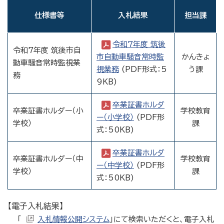
仕様書等
入札結果
担当課
令和7年度 筑後
令和7年度 筑後市自
市自動車騒音常時監
かんきょ
動車騒音常時監視業
視業務
(PDF形式：5
う課
務
9KB)
卒業証書ホルダ
卒業証書ホルダー（小
学校教育
ー（小学校）
(PDF形
学校）
課
式：50KB)
卒業証書ホルダ
卒業証書ホルダー（中
学校教育
ー（中学校）
(PDF形
学校）
課
式：50KB)
【電子入札結果】
「
入札情報公開システム
」にて検索いただくと、電子入札