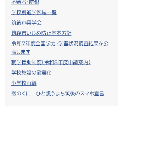
不審者・防犯
学校別通学区域一覧
筑後市奨学会
筑後市いじめ防止基本方針
令和7年度全国学力・学習状況調査結果を公
表します
就学援助制度（令和8年度申請案内）
学校施設の耐震化
小学校再編
恋のくに ひと想うまち筑後のスマホ宣言