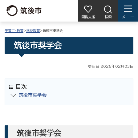
閲覧支援
検索
メニュー
子育て・教育
>
学校教育
>筑後市奨学会
筑後市奨学会
更新日 2025年02月03日
目次
筑後市奨学会
筑後市奨学会