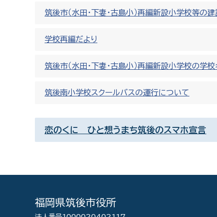
筑後市（水田・下妻・古島小）再編新設小学校等の
学校再編だより
筑後市（水田・下妻・古島小）再編新設小学校の学校
筑後南小学校スクールバスの運行について
恋のくに ひと想うまち筑後のスマホ宣言
福岡県筑後市役所
法人番号1000020402117