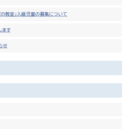
ばの教室」入級児童の募集について
します
らせ