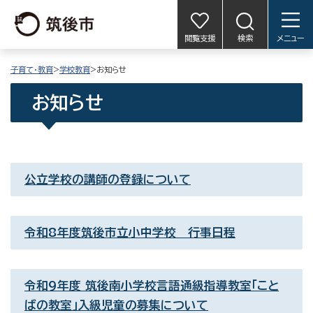
閲覧支援
検索
メニュー
子育て・教育
>
学校教育
>お知らせ
お知らせ
公立学校の講師の登録について
令和8年度筑後市立小中学校 行事日程
令和9年度 筑後南小学校言語通級指導教室「こと
ばの教室」入級児童の募集について