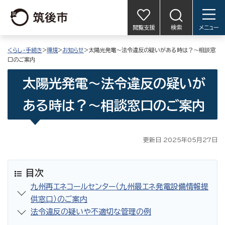
閲覧支援
検索
メニュー
くらし・手続き
>
環境
>
お知らせ
>太陽光発電〜法令違反の疑いがある時は？〜相談窓
口のご案内
太陽光発電〜法令違反の疑いが
ある時は？〜相談窓口のご案内
更新日 2025年05月27日
目次
九州再エネコールセンター（九州最エネ発電設備情報提
供窓口）のご案内
法令違反の疑いや不適切な管理の例