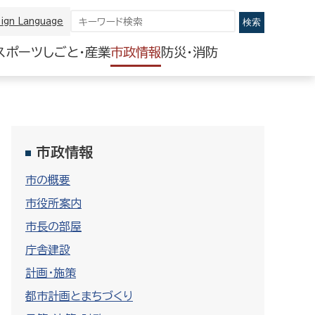
ign Language
スポーツ
しごと・産業
市政情報
防災・消防
市政情報
市の概要
市役所案内
市長の部屋
庁舎建設
計画・施策
都市計画とまちづくり