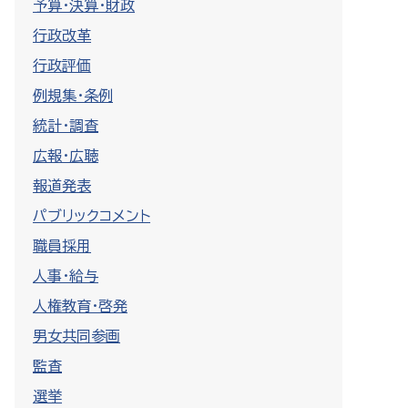
予算・決算・財政
行政改革
行政評価
例規集・条例
統計・調査
広報・広聴
報道発表
パブリックコメント
職員採用
人事・給与
人権教育・啓発
男女共同参画
監査
選挙