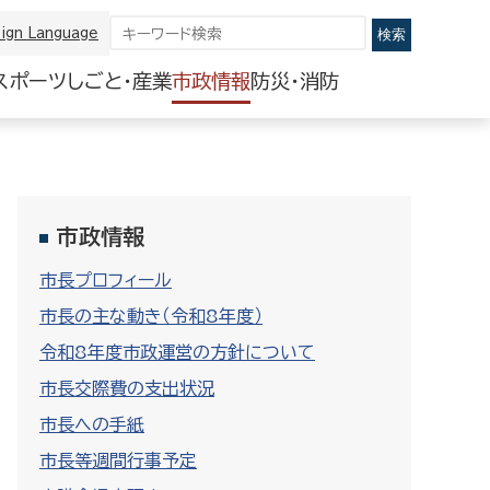
ign Language
スポーツ
しごと・産業
市政情報
防災・消防
市政情報
市長プロフィール
市長の主な動き（令和8年度）
令和8年度市政運営の方針について
市長交際費の支出状況
市長への手紙
市長等週間行事予定