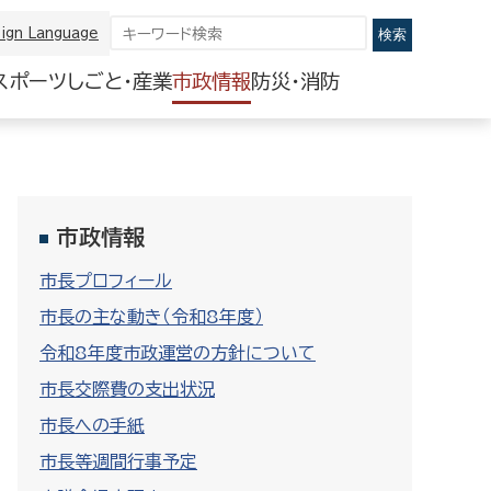
ign Language
スポーツ
しごと・産業
市政情報
防災・消防
市政情報
市長プロフィール
市長の主な動き（令和8年度）
令和8年度市政運営の方針について
市長交際費の支出状況
市長への手紙
市長等週間行事予定