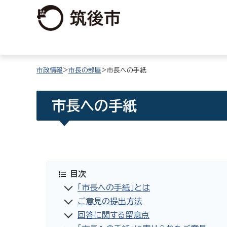
市政情報
>
市長の部屋
>市長への手紙
市長への手紙
目次
「市長への手紙」とは
ご意見の提出方法
回答に関する留意点