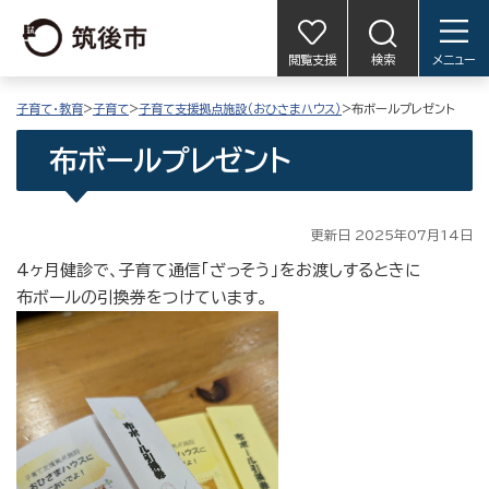
閲覧支援
検索
メニュー
子育て・教育
>
子育て
>
子育て支援拠点施設（おひさまハウス）
>布ボールプレゼント
布ボールプレゼント
更新日 2025年07月14日
4ヶ月健診で、子育て通信「ざっそう」をお渡しするときに
布ボールの引換券をつけています。