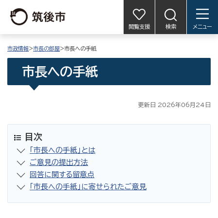
閲覧支援
検索
メニュー
市政情報
>
市長の部屋
>市長への手紙
市長への手紙
更新日 2026年06月24日
目次
「市長への手紙」とは
ご意見の提出方法
回答に関する留意点
「市長への手紙」に寄せられたご意見