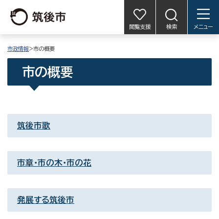
閲覧支援
検索
メニュー
市政情報
>市の概要
市の概要
筑後市歌
市章・市の木・市の花
発展する筑後市