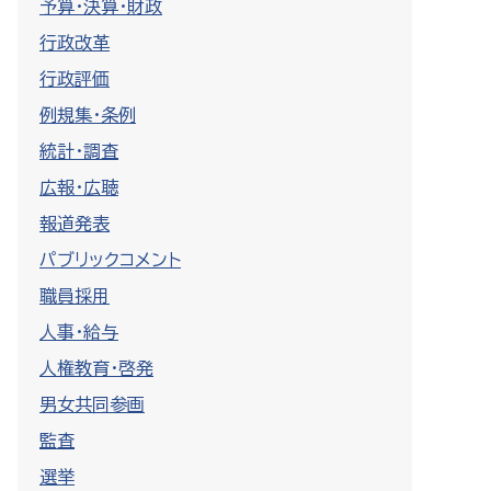
予算・決算・財政
行政改革
行政評価
例規集・条例
統計・調査
広報・広聴
報道発表
パブリックコメント
職員採用
人事・給与
人権教育・啓発
男女共同参画
監査
選挙