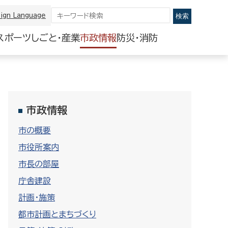
ign Language
スポーツ
しごと・産業
市政情報
防災・消防
市政情報
市の概要
市役所案内
市長の部屋
庁舎建設
計画・施策
都市計画とまちづくり