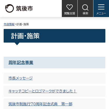
閲覧支援
検索
メニュー
市政情報
>計画・施策
計画・施策
周年記念事業
市長メッセージ
キャッチコピーとロゴマークができました！
筑後市制施行70周年記念式典 第一部