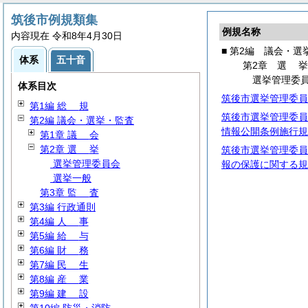
筑後市例規類集
例規名称
内容現在 令和8年4月30日
■ 第2編 議会・選
体系
五十音
第2章
選
選挙管理委
体系目次
筑後市選挙管理委員
第1編
総
規
筑後市選挙管理委員
第2編 議会・選挙・監査
情報公開条例施行規
第1章
議
会
第2章
選
挙
筑後市選挙管理委員
選挙管理委員会
報の保護に関する規
選挙一般
第3章
監
査
第3編 行政通則
第4編
人
事
第5編
給
与
第6編
財
務
第7編
民
生
第8編
産
業
第9編
建
設