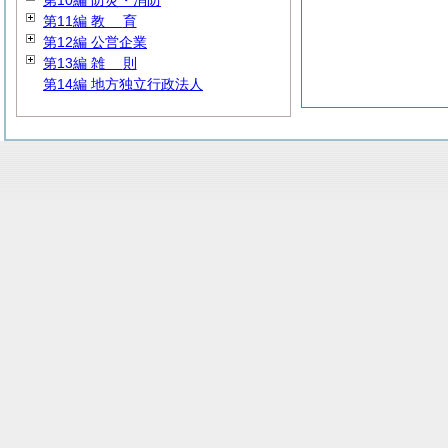
第10編 防災・消防
第11編
教
育
第12編 公営企業
第13編
雑
則
第14編 地方独立行政法人