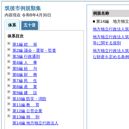
筑後市例規類集
例規名称
内容現在 令和8年4月30日
■ 第14編 地方独
体系
五十音
地方独立行政法人筑
体系目次
地方独立行政法人筑
等に関する規則
第1編
総
規
第2編 議会・選挙・監査
地方独立行政法人筑
第3編 行政通則
な財産を定める条例
第4編
人
事
第5編
給
与
第6編
財
務
第7編
民
生
第8編
産
業
第9編
建
設
第10編 防災・消防
第11編
教
育
第12編 公営企業
第13編
雑
則
第14編 地方独立行政法人