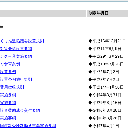
制定年月日
生
くり推進協議会設置規則
◆平成16年12月21日
対策会議設置要綱
◆平成11年8月9日
ング事業実施要綱
◆平成29年3月29日
ぐ食育条例
◆平成19年3月26日
設置条例
◆平成2年7月2日
設置条例施行規則
◆平成2年7月2日
費用徴収規則
◆平成14年4月30日
実施要綱
◆令和4年3月31日
実施要綱
◆平成9年6月16日
診査費助成金交付要綱
◆令和6年3月28日
実施要綱
◆令和6年3月28日
回産科受診料助成事業実施要綱
◆令和7年4月1日