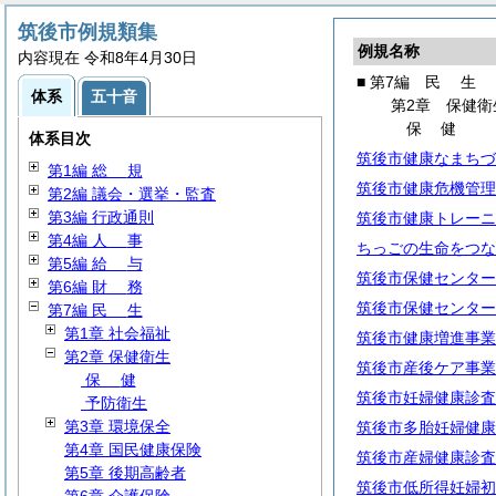
筑後市例規類集
例規名称
内容現在 令和8年4月30日
■ 第7編
民
生
体系
五十音
第2章 保健衛
保
健
体系目次
筑後市健康なまちづ
第1編
総
規
筑後市健康危機管理
第2編 議会・選挙・監査
第3編 行政通則
筑後市健康トレーニ
第4編
人
事
ちっごの生命をつな
第5編
給
与
筑後市保健センター
第6編
財
務
筑後市保健センター
第7編
民
生
第1章 社会福祉
筑後市健康増進事業
第2章 保健衛生
筑後市産後ケア事業
保
健
筑後市妊婦健康診査
予防衛生
第3章 環境保全
筑後市多胎妊婦健康
第4章 国民健康保険
筑後市産婦健康診査
第5章 後期高齢者
筑後市低所得妊婦初