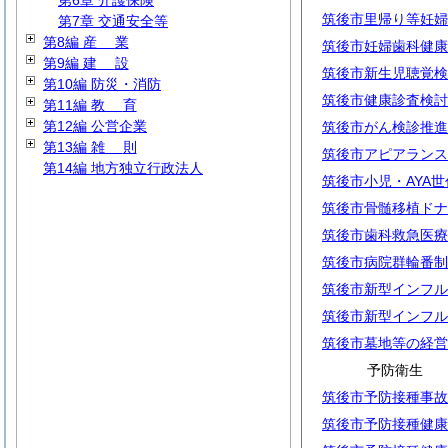
第6章 介護保険
筑後市里帰り等妊婦
第7章 交通安全等
第8編
産
業
筑後市妊婦歯科健康
第9編
建
設
筑後市新生児聴覚検
第10編 防災・消防
筑後市健康診査検討
第11編
教
育
第12編 公営企業
筑後市がん検診推進
第13編
雑
則
筑後市アピアランス
第14編 地方独立行政法人
筑後市小児・AYA
筑後市骨髄移植ドナ
筑後市歯科救急医療
筑後市病院群輪番制
筑後市新型インフル
筑後市新型インフル
筑後市墓地等の経営
予防衛生
筑後市予防接種事故
筑後市予防接種健康