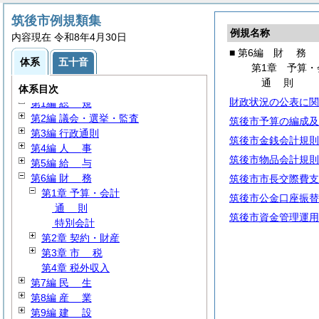
筑後市例規類集
例規名称
内容現在 令和8年4月30日
■ 第6編
財
務
体系
五十音
第1章 予算・
通
則
体系目次
財政状況の公表に関
第1編
総
規
第2編 議会・選挙・監査
筑後市予算の編成及
第3編 行政通則
筑後市金銭会計規則
第4編
人
事
筑後市物品会計規則
第5編
給
与
第6編
財
務
筑後市市長交際費支
第1章 予算・会計
筑後市公金口座振替
通
則
筑後市資金管理運用
特別会計
第2章 契約・財産
第3章
市
税
第4章 税外収入
第7編
民
生
第8編
産
業
第9編
建
設