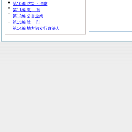
第10編 防災・消防
第11編
教
育
第12編 公営企業
第13編
雑
則
第14編 地方独立行政法人