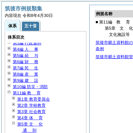
筑後市例規類集
例規名称
内容現在 令和8年4月30日
■ 第11編
教
育
体系
五十音
第5章
文
第1編
総
規
文化施設等
第2編 議会・選挙・監査
体系目次
筑後市郷土資料館の
第3編 行政通則
条例
第4編
人
事
第5編
給
与
筑後市郷土資料館管
第6編
財
務
第7編
民
生
第8編
産
業
第9編
建
設
第10編 防災・消防
第11編
教
育
第1章 教育委員会
第2章 学校教育
第3章 社会教育
第4章
体
育
第5章
文
化
通
則