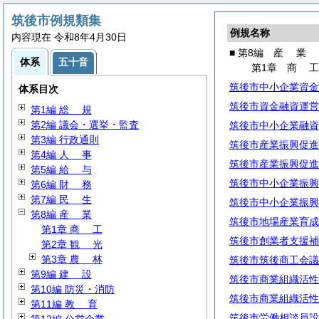
筑後市例規類集
例規名称
内容現在 令和8年4月30日
■ 第8編
産
業
体系
五十音
第1章
商
筑後市中小企業資金
体系目次
筑後市資金融資運営
第1編
総
規
第2編 議会・選挙・監査
筑後市中小企業融資
第3編 行政通則
筑後市産業振興促進
第4編
人
事
筑後市産業振興促進
第5編
給
与
筑後市中小企業振興
第6編
財
務
第7編
民
生
筑後市中小企業振興
第8編
産
業
筑後市地場産業育成
第1章
商
工
筑後市創業者支援補
第2章
観
光
第3章
農
林
筑後市筑後商工会議
第9編
建
設
筑後市商業組織活性
第10編 防災・消防
筑後市商業組織活性
第11編
教
育
筑後市労働相談員設