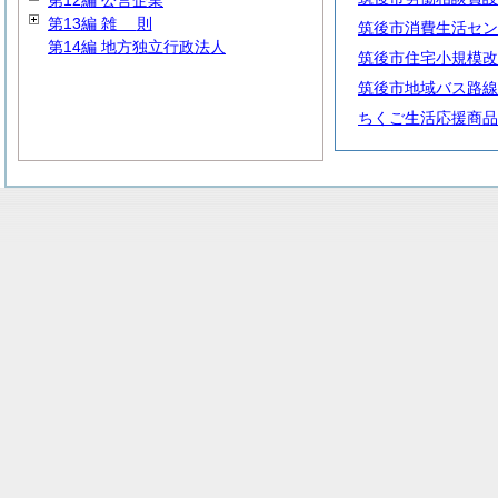
第12編 公営企業
第13編
雑
則
筑後市消費生活セン
第14編 地方独立行政法人
筑後市住宅小規模改
筑後市地域バス路線
ちくご生活応援商品