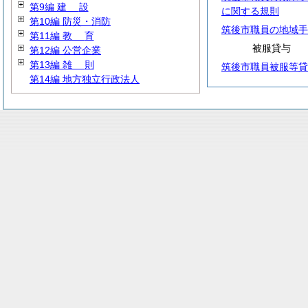
第9編
建
設
に関する規則
第10編 防災・消防
筑後市職員の地域手
第11編
教
育
被服貸与
第12編 公営企業
第13編
雑
則
筑後市職員被服等貸
第14編 地方独立行政法人