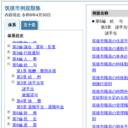
筑後市例規類集
例規名称
内容現在 令和8年4月30日
■ 第5編
給
与
体系
五十音
第3章 諸手当
諸手当
体系目次
第1編
総
規
筑後市職員の住居手
第2編 議会・選挙・監査
筑後市職員の通勤手
第3編 行政通則
筑後市職員の単身赴
第4編
人
事
筑後市職員の特殊勤
第5編
給
与
例
第1章 報酬・費用弁償
第2章
給
料
筑後市職員の特殊勤
第3章 諸手当等
例施行規則
諸手当
筑後市職員の時間外
被服貸与
支給割合を定める規
第4章
旅
費
筑後市職員の管理職
第5章 退職手当・退職年金
第6編
財
務
筑後市職員の管理職
第7編
民
生
則
第8編
産
業
筑後市職員の期末手