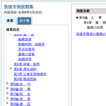
第2編 議会・選挙・監査
筑後市例規類集
第3編 行政通則
例規名称
内容現在 令和8年4月30日
第4編
人
事
■ 第4編
人
事
第1章 公平委員会
体系
五十音
第4章
服
第2章 定数・任用
服務の宣誓
第3章 分限・懲戒
体系目次
筑後市職員の服務の
第4章
服
務
服務規律
勤務時間・休暇等
育児休業等
服務の宣誓
退職管理
第5章 研修・能率
第6章 厚生福利
第7章 公務災害補償等
第8章 職員団体
第5編
給
与
第6編
財
務
第7編
民
生
第8編
産
業
第9編
建
設