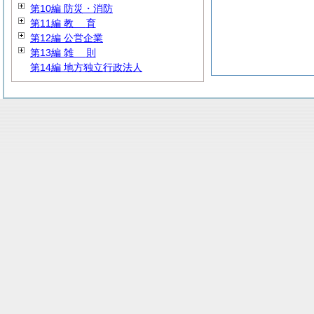
第10編 防災・消防
第11編
教
育
第12編 公営企業
第13編
雑
則
第14編 地方独立行政法人