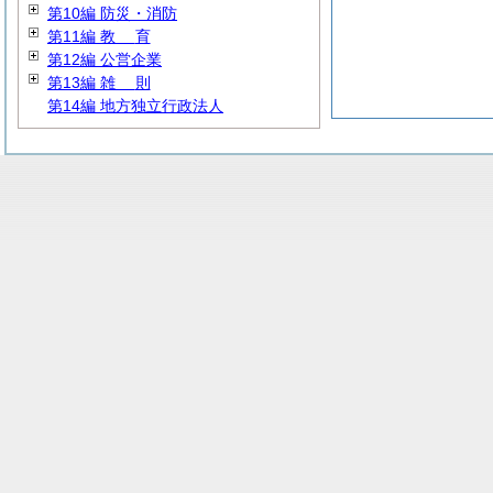
第10編 防災・消防
第11編
教
育
第12編 公営企業
第13編
雑
則
第14編 地方独立行政法人