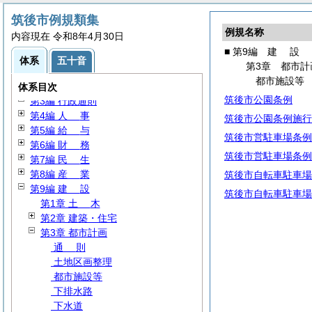
筑後市例規類集
例規名称
内容現在 令和8年4月30日
■ 第9編
建
設
体系
五十音
第3章 都市計
第1編
総
規
都市施設等
第2編 議会・選挙・監査
体系目次
筑後市公園条例
第3編 行政通則
第4編
人
事
筑後市公園条例施行
第5編
給
与
筑後市営駐車場条例
第6編
財
務
筑後市営駐車場条例
第7編
民
生
第8編
産
業
筑後市自転車駐車場
第9編
建
設
筑後市自転車駐車場
第1章
土
木
第2章 建築・住宅
第3章 都市計画
通
則
土地区画整理
都市施設等
下排水路
下水道