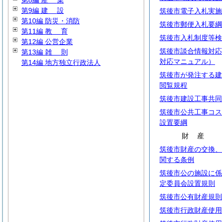
第8編
産
業
第9編
建
設
筑後市電子入札実施
第10編 防災・消防
筑後市郵便入札要綱
第11編
教
育
筑後市入札制度等検
第12編 公営企業
筑後市談合情報対応
第13編
雑
則
対応マニュアル）
第14編 地方独立行政法人
筑後市が発注する建
閲覧規程
筑後市建設工事共同
筑後市公共工事コス
設置要綱
財
産
筑後市財産の交換、
関する条例
筑後市公の施設に係
定委員会設置規則
筑後市公有財産規則
筑後市行政財産使用