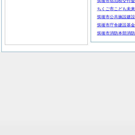
筑後市宿泊税交付金
ちくご市こども未来
筑後市公共施設建設
筑後市庁舎建設基金
筑後市消防本部消防