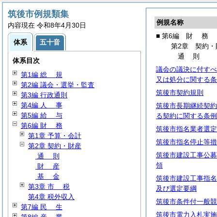
筑後市例規類集
例規名称
内容現在 令和8年4月30日
■ 第6編
財
務
体系
五十音
第2章 契約・
通
則
体系目次
議会の議決に付すべ
第1編
総
規
又は処分に関する条
第2編 議会・選挙・監査
筑後市契約規則
第3編 行政通則
第4編
人
事
筑後市長期継続契約
第5編
給
与
る契約に関する条例
第6編
財
務
筑後市指名業者選定
第1章 予算・会計
筑後市指名停止等措
第2章 契約・財産
筑後市建設工事公募
通
則
領
財
産
基
金
筑後市建設工事指名
第3章
市
税
及び選定要綱
第4章 税外収入
筑後市条件付一般競
第7編
民
生
筑後市電力入札実施