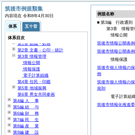
筑後市例規類集
例規名称
内容現在 令和8年4月30日
■ 第3編 行政通則
第1編
総
規
体系
五十音
第3章 情報管
第2編 議会・選挙・監査
情報公開
第3編 行政通則
体系目次
筑後市情報公開条例
第1章 組織・処務
第2章 文書・公印・統計
筑後市情報公開条例
第3章 情報管理
情報保護
情報公開
筑後市個人情報の保
情報保護
例
電子計算組織
第4章 住民・印鑑
筑後市個人情報の保
第5章 地域振興
規則
第6章 男女共同参画
電子計算組
第4編
人
事
筑後市情報化推進委
第5編
給
与
第6編
財
務
第7編
民
生
第8編
産
業
第9編
建
設