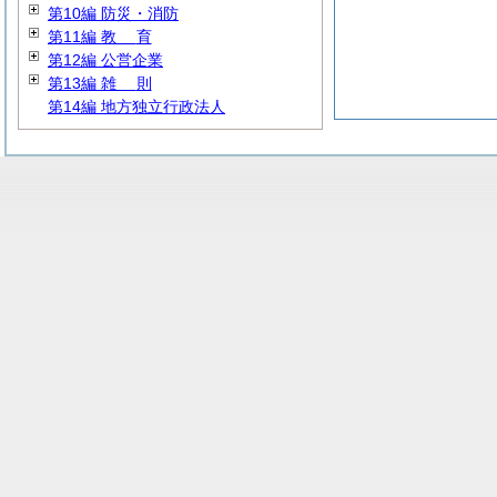
第10編 防災・消防
第11編
教
育
第12編 公営企業
第13編
雑
則
第14編 地方独立行政法人