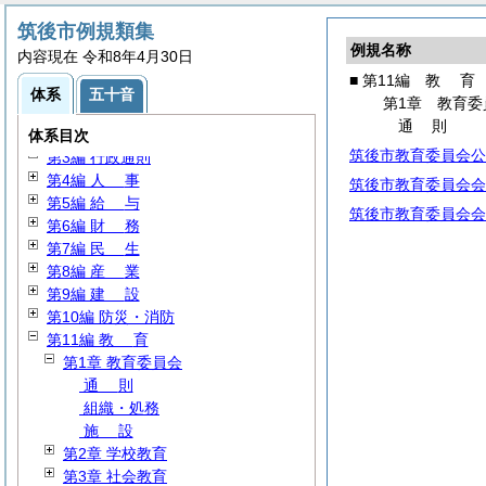
筑後市例規類集
例規名称
内容現在 令和8年4月30日
■ 第11編
教
育
体系
五十音
第1章 教育委
第1編
総
規
通
則
第2編 議会・選挙・監査
体系目次
筑後市教育委員会公
第3編 行政通則
第4編
人
事
筑後市教育委員会会
第5編
給
与
筑後市教育委員会会
第6編
財
務
第7編
民
生
第8編
産
業
第9編
建
設
第10編 防災・消防
第11編
教
育
第1章 教育委員会
通
則
組織・処務
施
設
第2章 学校教育
第3章 社会教育