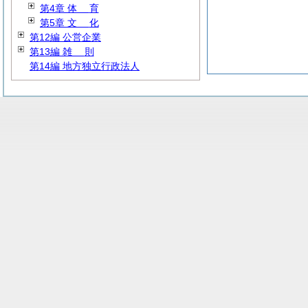
第4章
体
育
第5章
文
化
第12編 公営企業
第13編
雑
則
第14編 地方独立行政法人