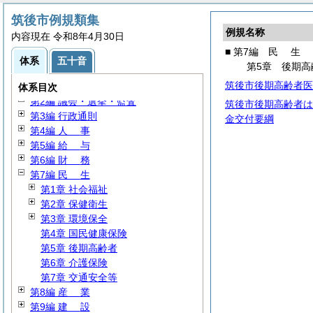
筑後市例規類集
例規名称
内容現在 令和8年4月30日
■ 第7編
民
生
体系
五十音
第5章 後期高
筑後市後期高齢者医
第1編
総
規
体系目次
第2編 議会・選挙・監査
筑後市後期高齢者は
第3編 行政通則
金交付要綱
第4編
人
事
第5編
給
与
第6編
財
務
第7編
民
生
第1章 社会福祉
第2章 保健衛生
第3章 環境保全
第4章 国民健康保険
第5章 後期高齢者
第6章 介護保険
第7章 交通安全等
第8編
産
業
第9編
建
設