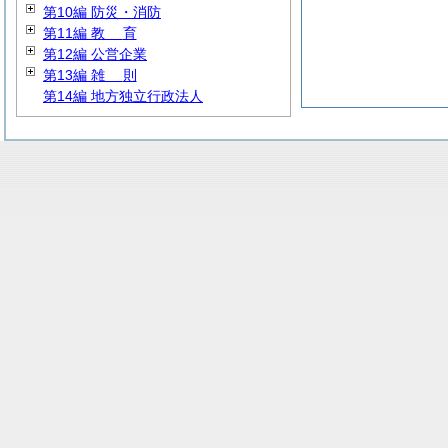
第10編 防災・消防
第11編
教
育
第12編 公営企業
第13編
雑
則
第14編 地方独立行政法人