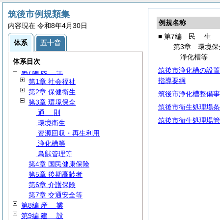
第1編
総
規
筑後市例規類集
第2編 議会・選挙・監査
例規名称
内容現在 令和8年4月30日
第3編 行政通則
■ 第7編
民
生
第4編
人
事
体系
五十音
第3章 環境保
第5編
給
与
浄化槽等
第6編
財
務
体系目次
筑後市浄化槽の設置
第7編
民
生
指導要綱
第1章 社会福祉
第2章 保健衛生
筑後市浄化槽整備事
第3章 環境保全
筑後市衛生処理場条
通
則
筑後市衛生処理場管
環境衛生
資源回収・再生利用
浄化槽等
鳥獣管理等
第4章 国民健康保険
第5章 後期高齢者
第6章 介護保険
第7章 交通安全等
第8編
産
業
第9編
建
設