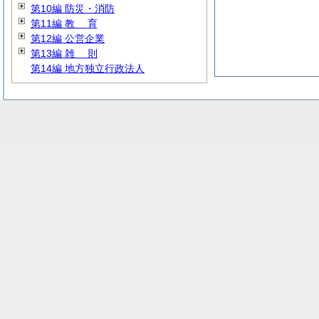
第10編 防災・消防
第11編
教
育
第12編 公営企業
第13編
雑
則
第14編 地方独立行政法人