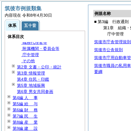
筑後市例規類集
第1編
総
規
例規名称
内容現在 令和8年4月30日
第2編 議会・選挙・監査
■ 第3編 行政通則
第3編 行政通則
体系
五十音
第1章 組織・
第1章 組織・処務
庁中管理
通
則
体系目次
筑後市庁舎管理規則
職務代理者等
附属機関・委員会等
筑後市公舎規則
庁中管理
筑後市庁用自動車管
その他
筑後市職員の私用車
第2章 文書・公印・統計
要綱
第3章 情報管理
第4章 住民・印鑑
第5章 地域振興
第6章 男女共同参画
第4編
人
事
第5編
給
与
第6編
財
務
第7編
民
生
第8編
産
業
第9編
建
設