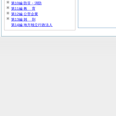
第10編 防災・消防
第11編
教
育
第12編 公営企業
第13編
雑
則
第14編 地方独立行政法人