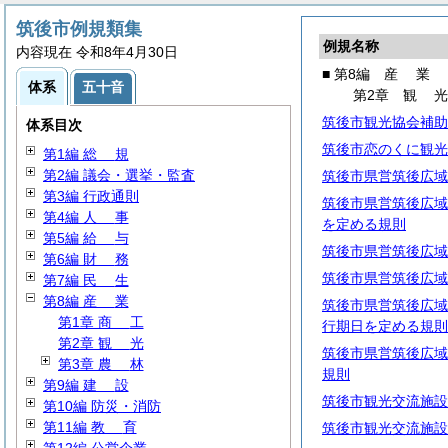
筑後市例規類集
例規名称
内容現在 令和8年4月30日
■ 第8編
産
業
体系
五十音
第2章
観
筑後市観光協会補助
体系目次
筑後市恋のくに観光
第1編
総
規
第2編 議会・選挙・監査
筑後市県営筑後広域
第3編 行政通則
筑後市県営筑後広域
第4編
人
事
を定める規則
第5編
給
与
筑後市県営筑後広域
第6編
財
務
筑後市県営筑後広域
第7編
民
生
第8編
産
業
筑後市県営筑後広域
第1章
商
工
行期日を定める規則
第2章
観
光
筑後市県営筑後広域
第3章
農
林
規則
第9編
建
設
筑後市観光交流施設
第10編 防災・消防
第11編
教
育
筑後市観光交流施設