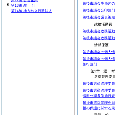
第12編 公営企業
筑後市議会事務局の
第13編
雑
則
筑後市議会公印規則
第14編 地方独立行政法人
筑後市議会議員被服
政務活動費
筑後市議会政務活動
筑後市議会政務活動
情報保護
筑後市議会の個人情
筑後市議会の個人情
施行規則
第2章
選
選挙管理委
筑後市選挙管理委員
筑後市選挙管理委員
情報公開条例施行規
筑後市選挙管理委員
報の保護に関する規