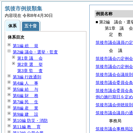
筑後市例規類集
例規名称
内容現在 令和8年4月30日
■ 第2編 議会・選
体系
五十音
第1章
議
定
数
体系目次
筑後市議会議員の定
第1編
総
規
会
議
第2編 議会・選挙・監査
第1章
議
会
筑後市議会の定例会
第2章
選
挙
筑後市議会の定例会
第3章
監
査
筑後市議会会議規則
第3編 行政通則
筑後市議会委員会条
第4編
人
事
第5編
給
与
筑後市議会委員会条
第6編
財
務
例の施行期日を定め
第7編
民
生
筑後市議会傍聴規則
第8編
産
業
筑後市議会議員の通
第9編
建
設
第10編 防災・消防
事務局
第11編
教
育
筑後市議会事務局設