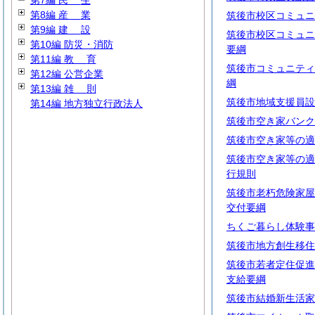
第7編
民
生
第8編
産
業
筑後市校区コミュニ
第9編
建
設
筑後市校区コミュニ
第10編 防災・消防
要綱
第11編
教
育
筑後市コミュニティ
第12編 公営企業
綱
第13編
雑
則
筑後市地域支援員設
第14編 地方独立行政法人
筑後市空き家バンク
筑後市空き家等の適
筑後市空き家等の適
行規則
筑後市老朽危険家屋
交付要綱
ちくご暮らし体験事
筑後市地方創生移住
筑後市若者定住促進
支給要綱
筑後市結婚新生活家