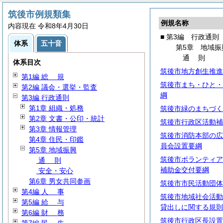
筑後市例規類集
例規名称
内容現在 令和8年4月30日
■ 第3編 行政通則
体系
五十音
第5章 地域振
通
則
体系目次
筑後市地方創生推進
第1編
総
規
筑後市まち・ひと・
第2編 議会・選挙・監査
綱
第3編 行政通則
第1章 組織・処務
筑後市緑のまちづく
第2章 文書・公印・統計
筑後市行政区活動補
第3章 情報管理
筑後市消防本部の広
第4章 住民・印鑑
員会設置要綱
第5章 地域振興
筑後市ボランティア
通
則
補助金交付要綱
安全・安心
第6章 男女共同参画
筑後市市民活動団体
第4編
人
事
筑後市地域社会活動
第5編
給
与
貸出しに関する規則
第6編
財
務
筑後市行政区長設置