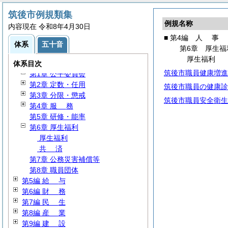
筑後市例規類集
例規名称
内容現在 令和8年4月30日
第1編
総
規
■ 第4編
人
事
第2編 議会・選挙・監査
体系
五十音
第6章 厚生福
第3編 行政通則
厚生福利
第4編
人
事
体系目次
筑後市職員健康増進
第1章 公平委員会
第2章 定数・任用
筑後市職員の健康診
第3章 分限・懲戒
筑後市職員安全衛生
第4章
服
務
第5章 研修・能率
第6章 厚生福利
厚生福利
共
済
第7章 公務災害補償等
第8章 職員団体
第5編
給
与
第6編
財
務
第7編
民
生
第8編
産
業
第9編
建
設