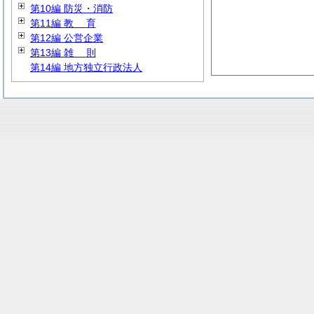
第10編 防災・消防
第11編
教
育
第12編 公営企業
第13編
雑
則
第14編 地方独立行政法人