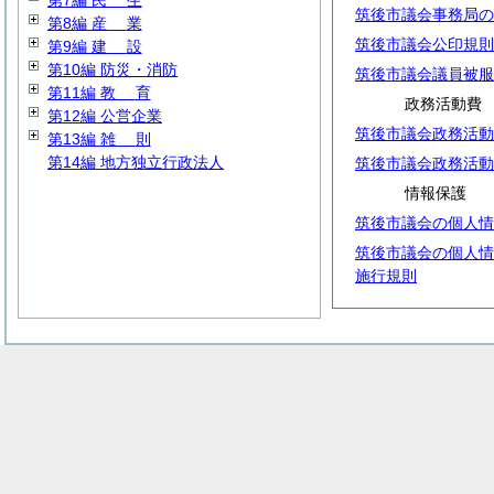
第7編
民
生
筑後市議会事務局の
第8編
産
業
筑後市議会公印規則
第9編
建
設
第10編 防災・消防
筑後市議会議員被服
第11編
教
育
政務活動費
第12編 公営企業
筑後市議会政務活動
第13編
雑
則
第14編 地方独立行政法人
筑後市議会政務活動
情報保護
筑後市議会の個人情
筑後市議会の個人情
施行規則