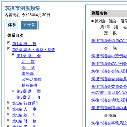
筑後市例規類集
例規名称
内容現在 令和8年4月30日
■ 第2編 議会・選
体系
五十音
第1章
議
定
数
体系目次
筑後市議会議員の定
第1編
総
規
会
議
第2編 議会・選挙・監査
第1章
議
会
筑後市議会の定例会
定
数
筑後市議会の定例会
会
議
筑後市議会会議規則
事務局
筑後市議会委員会条
政務活動費
情報保護
筑後市議会委員会条
第2章
選
挙
例の施行期日を定め
第3章
監
査
筑後市議会傍聴規則
第3編 行政通則
筑後市議会議員の通
第4編
人
事
第5編
給
与
事務局
第6編
財
務
筑後市議会事務局設