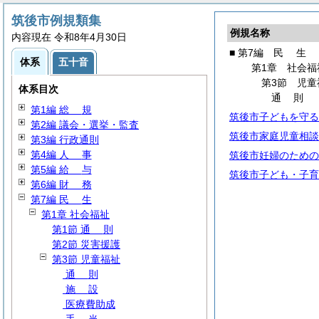
筑後市例規類集
例規名称
内容現在 令和8年4月30日
■ 第7編
民
生
体系
五十音
第1章 社会福
第3節 児童
体系目次
通
則
第1編
総
規
筑後市子どもを守る
第2編 議会・選挙・監査
筑後市家庭児童相談
第3編 行政通則
第4編
人
事
筑後市妊婦のための
第5編
給
与
筑後市子ども・子育
第6編
財
務
第7編
民
生
第1章 社会福祉
第1節
通
則
第2節 災害援護
第3節 児童福祉
通
則
施
設
医療費助成