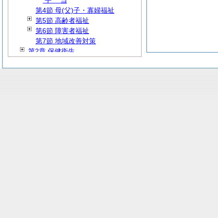
手
当
第4節 母(父)子・寡婦福祉
第5節 高齢者福祉
第6節 障害者福祉
第7節 地域改善対策
第2章 保健衛生
第3章 環境保全
第4章 国民健康保険
第5章 後期高齢者
第6章 介護保険
第7章 交通安全等
第8編
産
業
第9編
建
設
第10編 防災・消防
第11編
教
育
第12編 公営企業
第13編
雑
則
第14編 地方独立行政法人