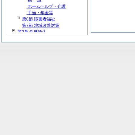
施
設
ホームヘルプ・介護
手当・年金等
第6節 障害者福祉
第7節 地域改善対策
第2章 保健衛生
第3章 環境保全
第4章 国民健康保険
第5章 後期高齢者
第6章 介護保険
第7章 交通安全等
第8編
産
業
第9編
建
設
第10編 防災・消防
第11編
教
育
第12編 公営企業
第13編
雑
則
第14編 地方独立行政法人