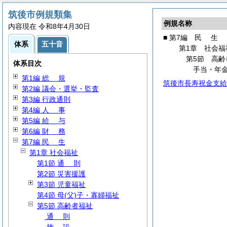
筑後市例規類集
例規名称
内容現在 令和8年4月30日
■ 第7編
民
生
体系
五十音
第1章 社会福
第5節 高齢
体系目次
手当・年
第1編
総
規
筑後市長寿祝金支給
第2編 議会・選挙・監査
第3編 行政通則
第4編
人
事
第5編
給
与
第6編
財
務
第7編
民
生
第1章 社会福祉
第1節
通
則
第2節 災害援護
第3節 児童福祉
第4節 母(父)子・寡婦福祉
第5節 高齢者福祉
通
則