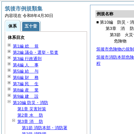
筑後市例規類集
例規名称
内容現在 令和8年4月30日
■ 第10編 防災・
体系
五十音
第3章
消
第3節 火災
体系目次
危険物
第1編
総
規
筑後市危険物の規制
第2編 議会・選挙・監査
筑後市消防本部危険
第3編 行政通則
程
第4編
人
事
第5編
給
与
第6編
財
務
第7編
民
生
第8編
産
業
第9編
建
設
第10編 防災・消防
第1章 災害対策
第2章
水
防
第3章
消
防
第1節 消防本部・消防署