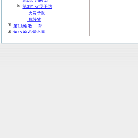
第2節 消防団
第3節 火災予防
火災予防
危険物
第11編
教
育
第12編 公営企業
第13編
雑
則
第14編 地方独立行政法人