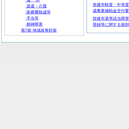
通
則
筑後市軽度・中等度
派遣・介護
成事業補助金交付要
医療費助成等
手当等
筑後市基準該当障害
精神障害
登録等に関する規則
第7節 地域改善対策
第2章 保健衛生
第3章 環境保全
第4章 国民健康保険
第5章 後期高齢者
第6章 介護保険
第7章 交通安全等
第8編
産
業
第9編
建
設
第10編 防災・消防
第11編
教
育
第12編 公営企業
第13編
雑
則
第14編 地方独立行政法人